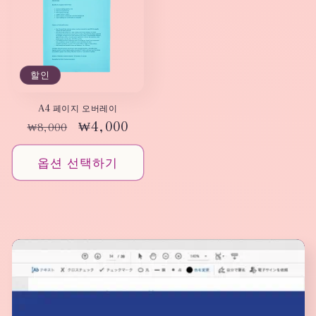
할인
A4 페이지 오버레이
정
할
₩4,000
₩8,000
가
인
가
옵션 선택하기