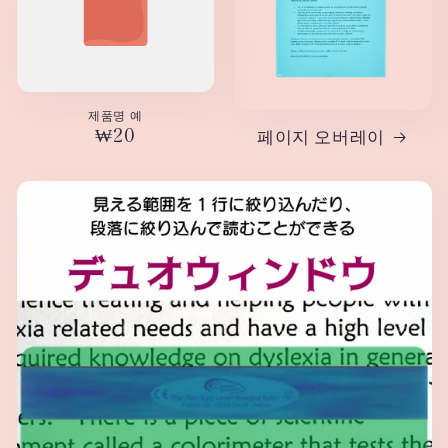
제품명 예
정
₩20
페이지 오버레이
가