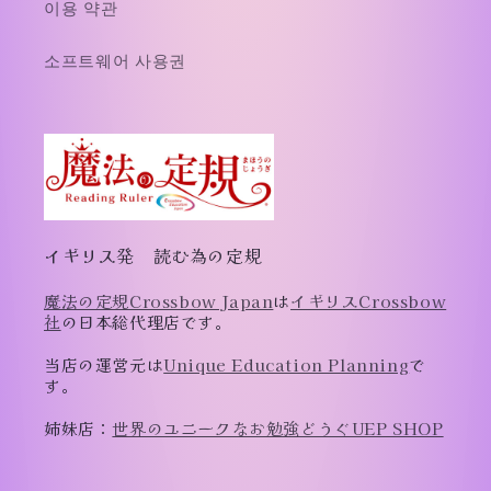
이용 약관
소프트웨어 사용권
イギリス発 読む為の定規
魔法の定規Crossbow Japan
は
イギリスCrossbow
社
の日本総代理店です。
当店の運営元は
Unique Education Planning
で
す。
姉妹店：
世界のユニークなお勉強どうぐUEP SHOP