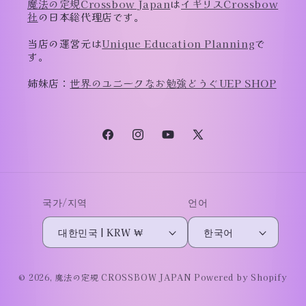
魔法の定規Crossbow Japan
は
イギリスCrossbow
社
の日本総代理店です。
当店の運営元は
Unique Education Planning
で
す。
姉妹店：
世界のユニークなお勉強どうぐUEP SHOP
Facebook
Instagram
YouTube
X(Twitter)
국가/지역
언어
대한민국 | KRW ₩
한국어
© 2026,
魔法の定規 CROSSBOW JAPAN
Powered by Shopify